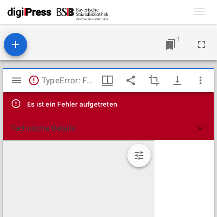
Toggl
navig
1
Mirador
TypeError: Failed to fetch
Viewer
Es ist ein Fehler aufgetreten
Technische Details