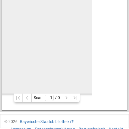
Scan
/ 
0
©
2026
Bayerische Staatsbibliothek
Impressum
Datenschutzerklärung
Barrierefreiheit
Kontakt