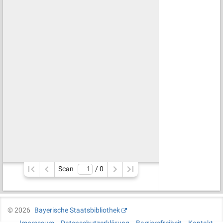
Scan
/ 
0
©
2026
Bayerische Staatsbibliothek
Impressum
Datenschutzerklärung
Barrierefreiheit
Kontakt