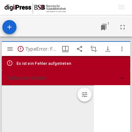
Toggl
navig
1
Mirador
TypeError: Failed to fetch
Viewer
Es ist ein Fehler aufgetreten
Technische Details