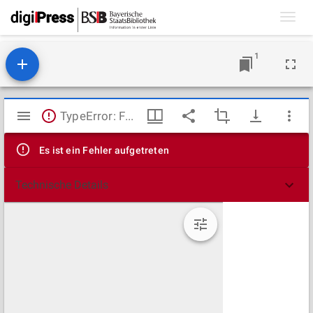
Toggl
navig
1
Mirador
TypeError: Failed to fetch
Viewer
Es ist ein Fehler aufgetreten
Technische Details