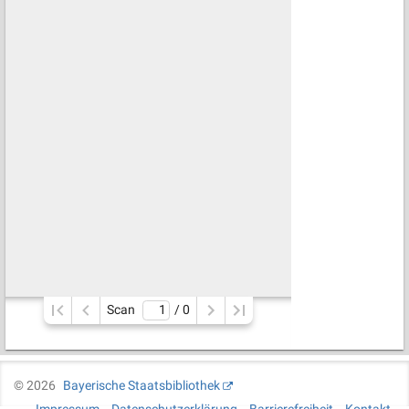
Scan
/ 
0
©
2026
Bayerische Staatsbibliothek
Impressum
Datenschutzerklärung
Barrierefreiheit
Kontakt