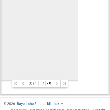
Scan
/ 
0
©
2026
Bayerische Staatsbibliothek
Impressum
Datenschutzerklärung
Barrierefreiheit
Kontakt