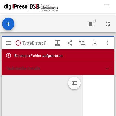
Toggl
navig
1
Mirador
TypeError: Failed to fetch
Viewer
Es ist ein Fehler aufgetreten
Technische Details