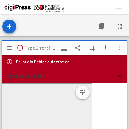
Toggl
navig
1
Mirador
TypeError: Failed to fetch
Viewer
Es ist ein Fehler aufgetreten
Technische Details