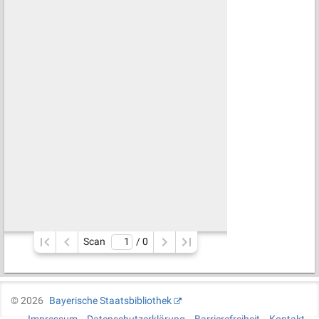
Scan
/ 
0
©
2026
Bayerische Staatsbibliothek
Impressum
Datenschutzerklärung
Barrierefreiheit
Kontakt