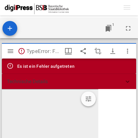
Toggl
navig
1
Mirador
TypeError: Failed to fetch
Viewer
Es ist ein Fehler aufgetreten
Technische Details