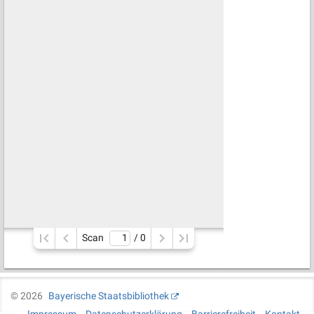
Scan
/ 
0
©
2026
Bayerische Staatsbibliothek
Impressum
Datenschutzerklärung
Barrierefreiheit
Kontakt