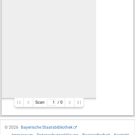
Scan
/ 
0
©
2026
Bayerische Staatsbibliothek
Impressum
Datenschutzerklärung
Barrierefreiheit
Kontakt