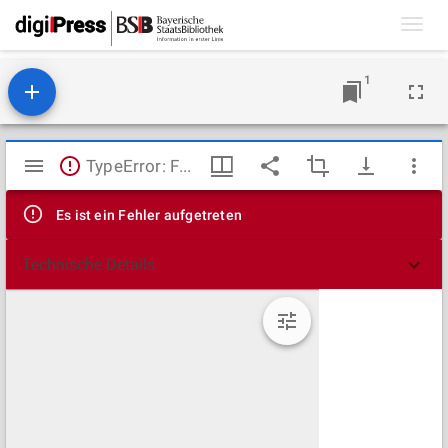
Toggl
navig
1
Mirador
TypeError: Failed to fetch
Viewer
Es ist ein Fehler aufgetreten
Technische Details