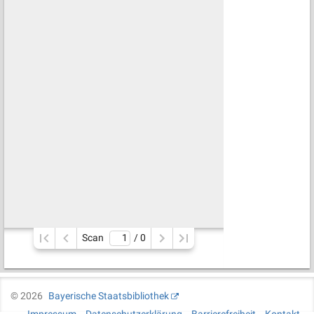
Scan
/ 
0
©
2026
Bayerische Staatsbibliothek
Impressum
Datenschutzerklärung
Barrierefreiheit
Kontakt