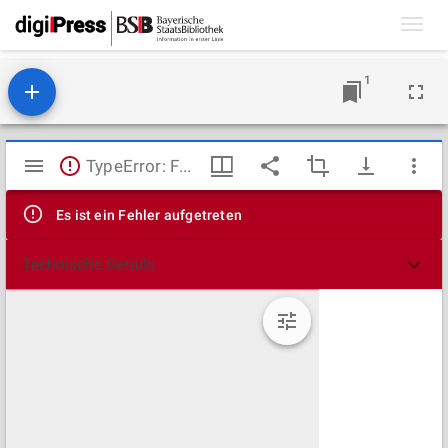
Toggl
navig
1
Mirador
TypeError: Failed to fetch
Viewer
Es ist ein Fehler aufgetreten
Technische Details