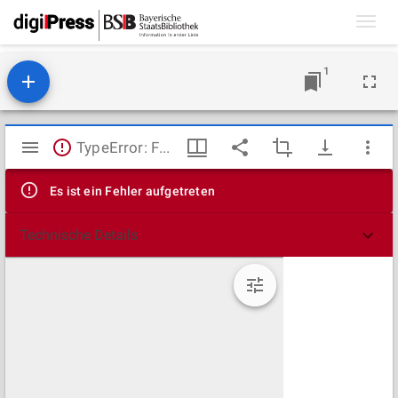
Toggl
navig
1
Mirador
TypeError: Failed to fetch
Viewer
Es ist ein Fehler aufgetreten
Technische Details