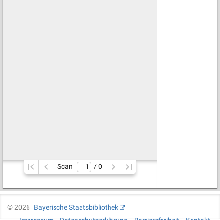
Scan
/ 
0
©
2026
Bayerische Staatsbibliothek
Impressum
Datenschutzerklärung
Barrierefreiheit
Kontakt