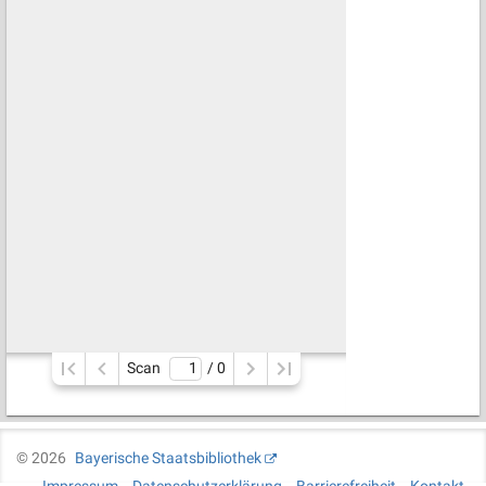
Scan
/ 
0
©
2026
Bayerische Staatsbibliothek
Impressum
Datenschutzerklärung
Barrierefreiheit
Kontakt