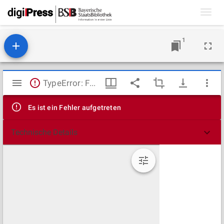
Toggl
navig
1
Mirador
TypeError: Failed to fetch
Viewer
Es ist ein Fehler aufgetreten
Technische Details