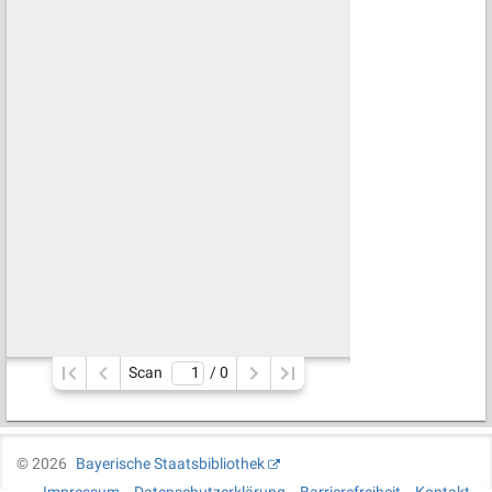
Scan
/ 
0
©
2026
Bayerische Staatsbibliothek
Impressum
Datenschutzerklärung
Barrierefreiheit
Kontakt