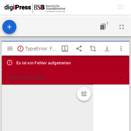
Toggl
navig
1
Mirador
TypeError: Failed to fetch
Viewer
Es ist ein Fehler aufgetreten
Technische Details