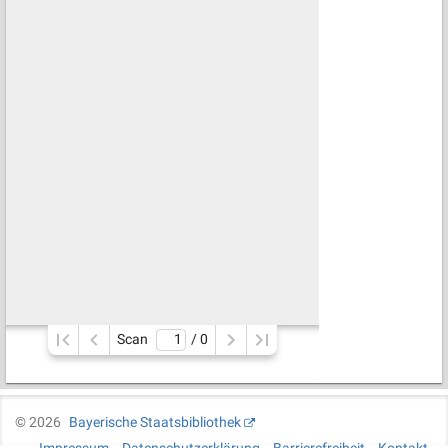
Scan
/ 
0
©
2026
Bayerische Staatsbibliothek
Impressum
Datenschutzerklärung
Barrierefreiheit
Kontakt