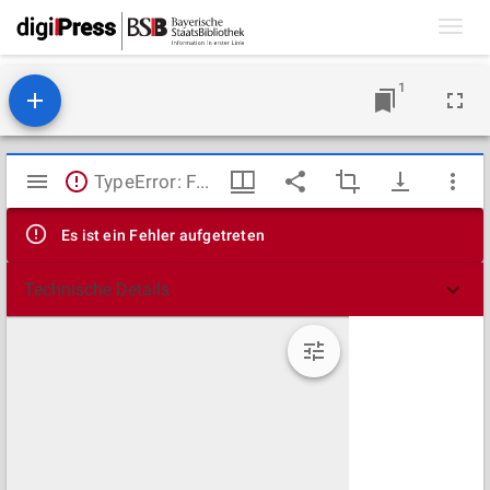
Toggl
navig
1
Mirador
TypeError: Failed to fetch
Viewer
Es ist ein Fehler aufgetreten
Technische Details