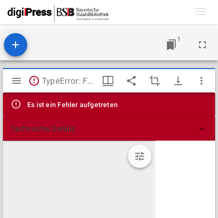
Toggl
navig
1
Mirador
TypeError: Failed to fetch
Viewer
Es ist ein Fehler aufgetreten
Technische Details