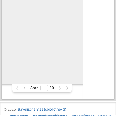
Scan
/ 
0
©
2026
Bayerische Staatsbibliothek
Impressum
Datenschutzerklärung
Barrierefreiheit
Kontakt