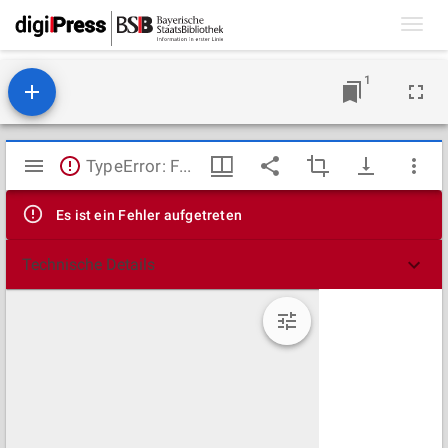
Toggl
navig
1
Mirador
TypeError: Failed to fetch
Viewer
Es ist ein Fehler aufgetreten
Technische Details