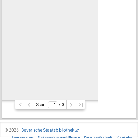
Scan
/ 
0
©
2026
Bayerische Staatsbibliothek
Impressum
Datenschutzerklärung
Barrierefreiheit
Kontakt