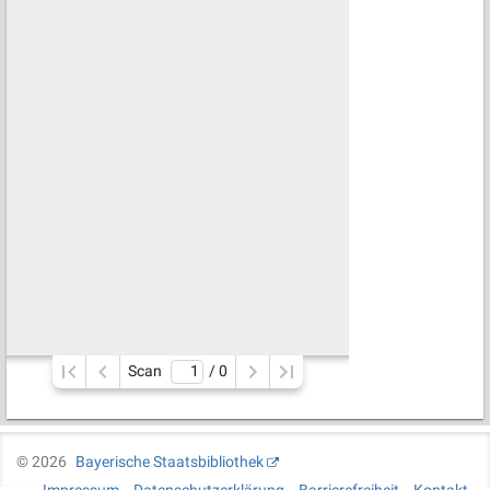
Scan
/ 
0
©
2026
Bayerische Staatsbibliothek
Impressum
Datenschutzerklärung
Barrierefreiheit
Kontakt