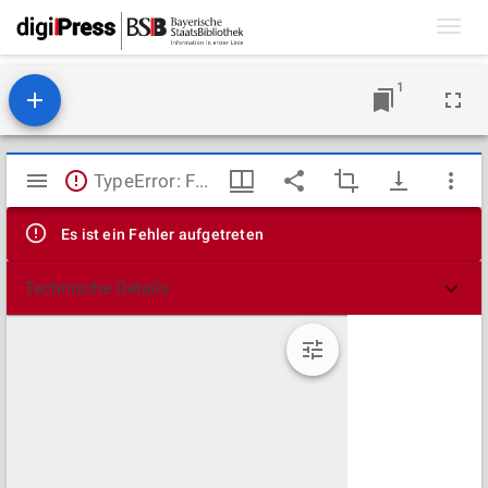
Toggl
navig
1
Mirador
TypeError: Failed to fetch
Viewer
Es ist ein Fehler aufgetreten
Technische Details