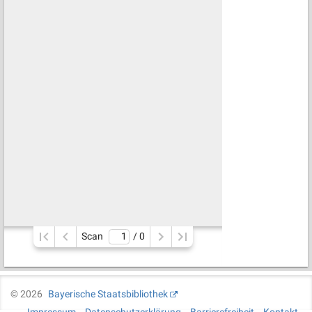
Scan
/ 
0
©
2026
Bayerische Staatsbibliothek
Impressum
Datenschutzerklärung
Barrierefreiheit
Kontakt