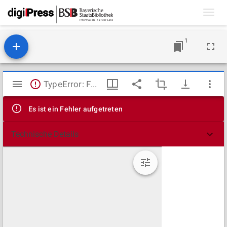
Toggl
navig
1
Mirador
TypeError: Failed to fetch
Viewer
Es ist ein Fehler aufgetreten
Technische Details