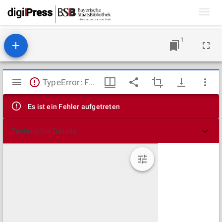
Toggl
navig
1
Mirador
TypeError: Failed to fetch
Viewer
Es ist ein Fehler aufgetreten
Technische Details