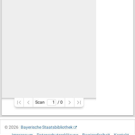
Scan
/ 
0
©
2026
Bayerische Staatsbibliothek
Impressum
Datenschutzerklärung
Barrierefreiheit
Kontakt