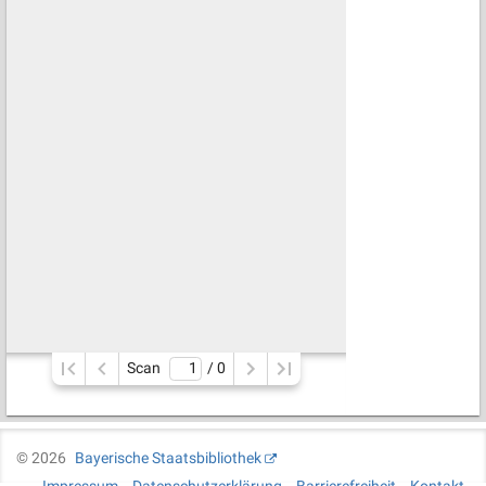
Scan
/ 
0
©
2026
Bayerische Staatsbibliothek
Impressum
Datenschutzerklärung
Barrierefreiheit
Kontakt