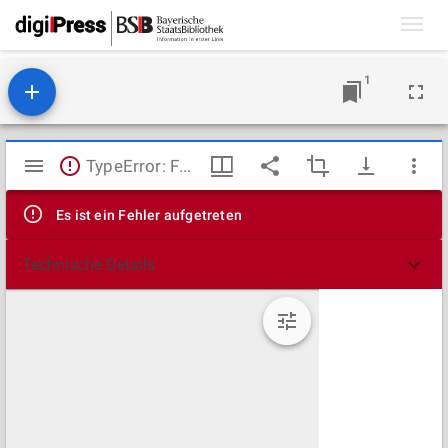
Toggl
navig
1
Mirador
TypeError: Failed to fetch
Viewer
Es ist ein Fehler aufgetreten
Technische Details