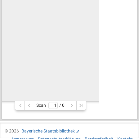
Scan
/ 
0
©
2026
Bayerische Staatsbibliothek
Impressum
Datenschutzerklärung
Barrierefreiheit
Kontakt