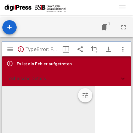
Toggl
navig
1
Mirador
TypeError: Failed to fetch
Viewer
Es ist ein Fehler aufgetreten
Technische Details