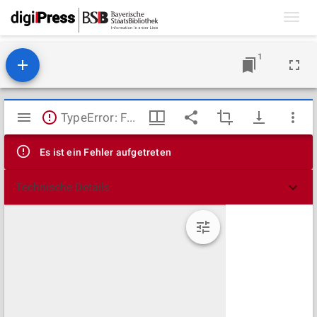
Toggl
navig
1
Mirador
TypeError: Failed to fetch
Viewer
Es ist ein Fehler aufgetreten
Technische Details