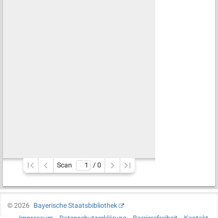
Scan
/ 
0
©
2026
Bayerische Staatsbibliothek
Impressum
Datenschutzerklärung
Barrierefreiheit
Kontakt