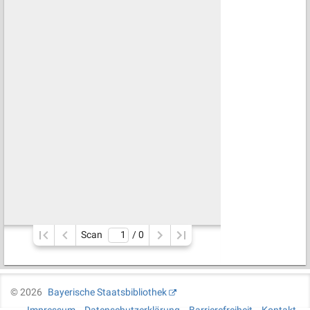
Scan
/ 
0
©
2026
Bayerische Staatsbibliothek
Impressum
Datenschutzerklärung
Barrierefreiheit
Kontakt