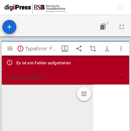
Toggl
navig
1
Mirador
TypeError: Failed to fetch
Viewer
Es ist ein Fehler aufgetreten
Technische Details