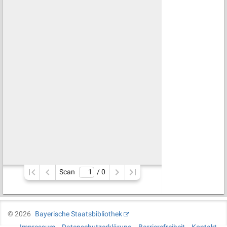
Scan
/ 
0
©
2026
Bayerische Staatsbibliothek
Impressum
Datenschutzerklärung
Barrierefreiheit
Kontakt