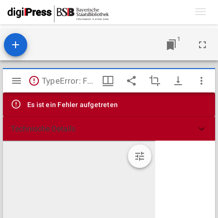
Toggl
navig
1
Mirador
TypeError: Failed to fetch
Viewer
Es ist ein Fehler aufgetreten
Technische Details