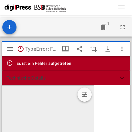
Toggl
navig
1
Mirador
TypeError: Failed to fetch
Viewer
Es ist ein Fehler aufgetreten
Technische Details