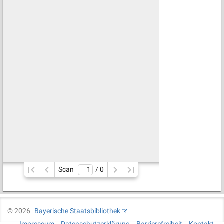
Scan
/ 
0
©
2026
Bayerische Staatsbibliothek
Impressum
Datenschutzerklärung
Barrierefreiheit
Kontakt