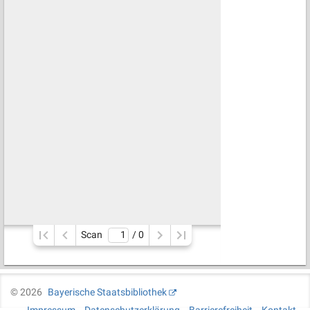
Scan
/ 
0
©
2026
Bayerische Staatsbibliothek
Impressum
Datenschutzerklärung
Barrierefreiheit
Kontakt