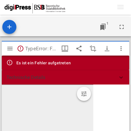
Toggl
navig
1
Mirador
TypeError: Failed to fetch
Viewer
Es ist ein Fehler aufgetreten
Technische Details