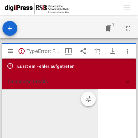
Toggl
navig
1
Mirador
TypeError: Failed to fetch
Viewer
Es ist ein Fehler aufgetreten
Technische Details