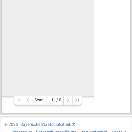
Scan
/ 
0
©
2026
Bayerische Staatsbibliothek
Impressum
Datenschutzerklärung
Barrierefreiheit
Kontakt