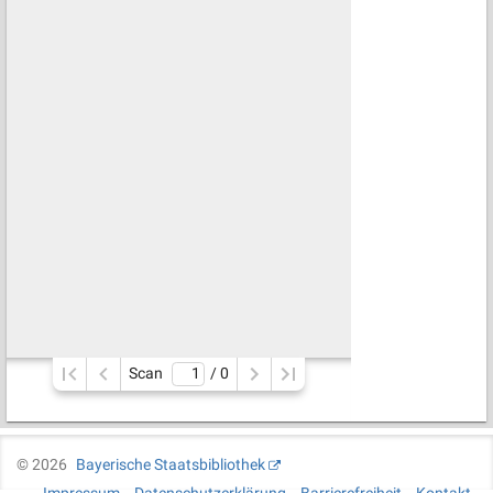
Scan
/ 
0
©
2026
Bayerische Staatsbibliothek
Impressum
Datenschutzerklärung
Barrierefreiheit
Kontakt