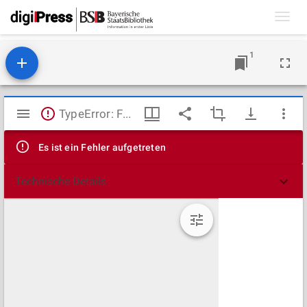
Toggl
navig
1
Mirador
TypeError: Failed to fetch
Viewer
Es ist ein Fehler aufgetreten
Technische Details