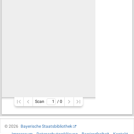
Scan
/ 
0
©
2026
Bayerische Staatsbibliothek
Impressum
Datenschutzerklärung
Barrierefreiheit
Kontakt