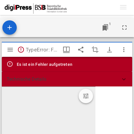
Toggl
navig
1
Mirador
TypeError: Failed to fetch
Viewer
Es ist ein Fehler aufgetreten
Technische Details