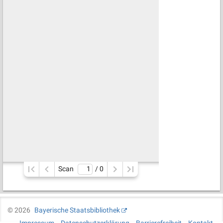
Scan
/ 
0
©
2026
Bayerische Staatsbibliothek
Impressum
Datenschutzerklärung
Barrierefreiheit
Kontakt