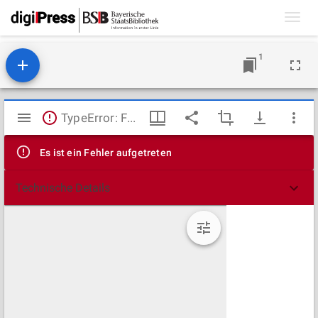
Toggl
navig
1
Mirador
TypeError: Failed to fetch
Viewer
Es ist ein Fehler aufgetreten
Technische Details