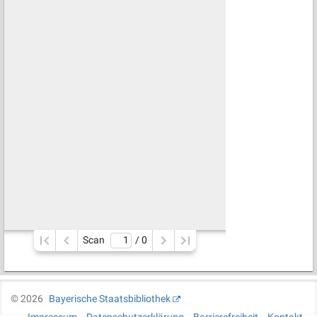
Scan
/ 
0
©
2026
Bayerische Staatsbibliothek
Impressum
Datenschutzerklärung
Barrierefreiheit
Kontakt