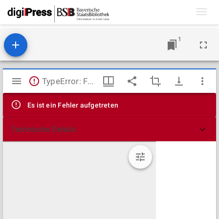
Toggl
navig
1
Mirador
TypeError: Failed to fetch
Viewer
Es ist ein Fehler aufgetreten
Technische Details