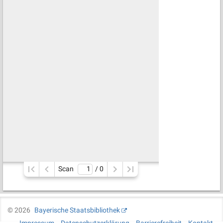
Scan
/ 
0
©
2026
Bayerische Staatsbibliothek
Impressum
Datenschutzerklärung
Barrierefreiheit
Kontakt