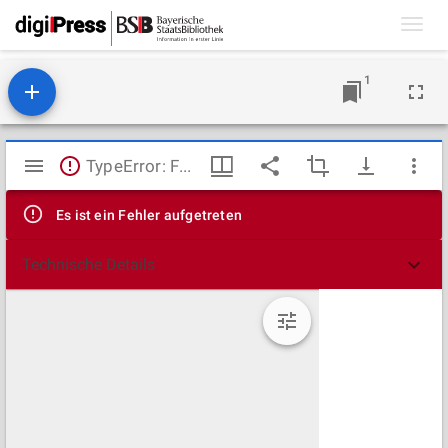
Toggl
navig
1
Mirador
TypeError: Failed to fetch
Viewer
Es ist ein Fehler aufgetreten
Technische Details