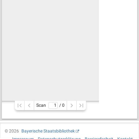
Scan
/ 
0
©
2026
Bayerische Staatsbibliothek
Impressum
Datenschutzerklärung
Barrierefreiheit
Kontakt