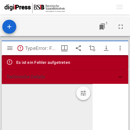
Toggl
navig
1
Mirador
TypeError: Failed to fetch
Viewer
Es ist ein Fehler aufgetreten
Technische Details