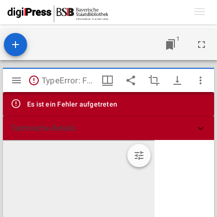
Toggl
navig
1
Mirador
TypeError: Failed to fetch
Viewer
Es ist ein Fehler aufgetreten
Technische Details