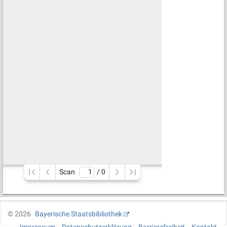
Scan
/ 
0
©
2026
Bayerische Staatsbibliothek
Impressum
Datenschutzerklärung
Barrierefreiheit
Kontakt