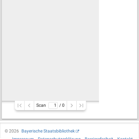
Scan
/ 
0
©
2026
Bayerische Staatsbibliothek
Impressum
Datenschutzerklärung
Barrierefreiheit
Kontakt