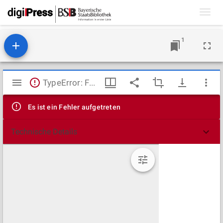
Toggl
navig
1
Mirador
TypeError: Failed to fetch
Viewer
Es ist ein Fehler aufgetreten
Technische Details