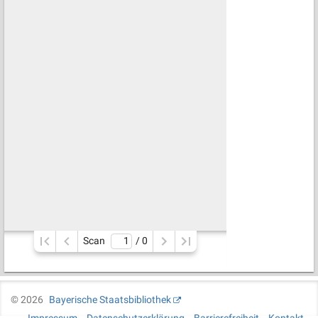
Scan
/ 
0
©
2026
Bayerische Staatsbibliothek
Impressum
Datenschutzerklärung
Barrierefreiheit
Kontakt