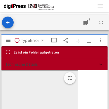
Toggl
navig
1
Mirador
TypeError: Failed to fetch
Viewer
Es ist ein Fehler aufgetreten
Technische Details