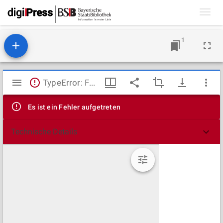
Toggl
navig
1
Mirador
TypeError: Failed to fetch
Viewer
Es ist ein Fehler aufgetreten
Technische Details