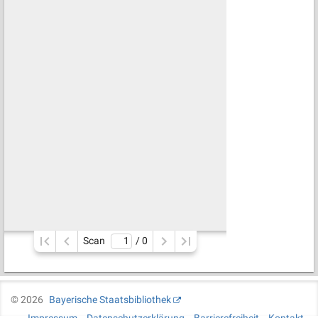
Scan
/ 
0
©
2026
Bayerische Staatsbibliothek
Impressum
Datenschutzerklärung
Barrierefreiheit
Kontakt