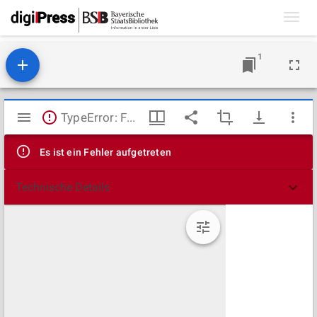
Toggl
navig
1
Mirador
TypeError: Failed to fetch
Viewer
Es ist ein Fehler aufgetreten
Technische Details