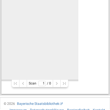
Scan
/ 
0
©
2026
Bayerische Staatsbibliothek
Impressum
Datenschutzerklärung
Barrierefreiheit
Kontakt