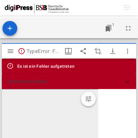
Toggl
navig
1
Mirador
TypeError: Failed to fetch
Viewer
Es ist ein Fehler aufgetreten
Technische Details