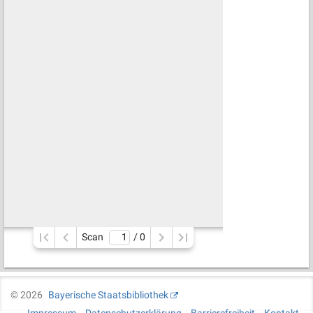
Scan
/ 
0
©
2026
Bayerische Staatsbibliothek
Impressum
Datenschutzerklärung
Barrierefreiheit
Kontakt