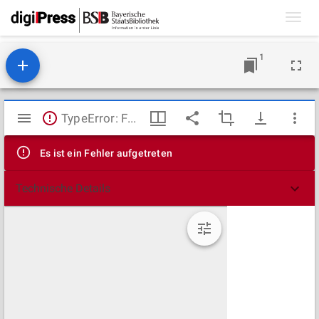
Toggl
navig
1
Mirador
TypeError: Failed to fetch
Viewer
Es ist ein Fehler aufgetreten
Technische Details