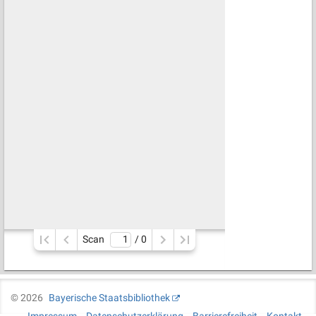
Scan
/ 
0
©
2026
Bayerische Staatsbibliothek
Impressum
Datenschutzerklärung
Barrierefreiheit
Kontakt