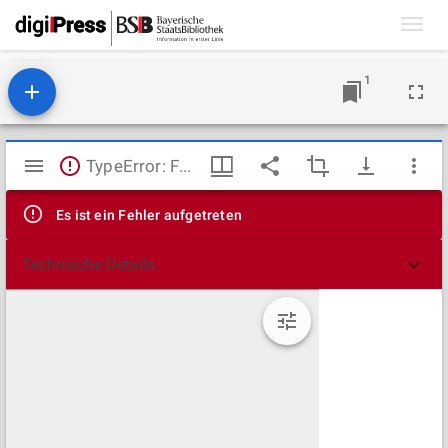
Toggl
navig
1
Mirador
TypeError: Failed to fetch
Viewer
Es ist ein Fehler aufgetreten
Technische Details