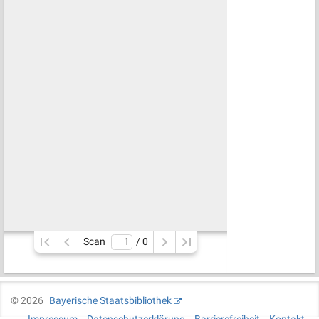
Scan
/ 
0
©
2026
Bayerische Staatsbibliothek
Impressum
Datenschutzerklärung
Barrierefreiheit
Kontakt