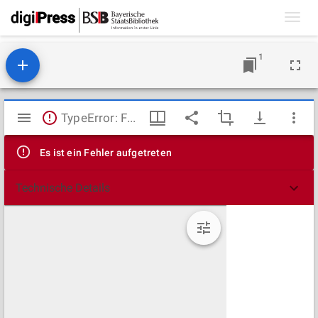
Toggl
navig
1
Mirador
TypeError: Failed to fetch
Viewer
Es ist ein Fehler aufgetreten
Technische Details