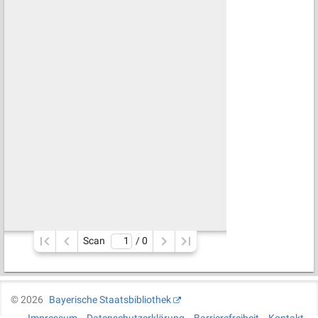
Scan
/ 
0
©
2026
Bayerische Staatsbibliothek
Impressum
Datenschutzerklärung
Barrierefreiheit
Kontakt