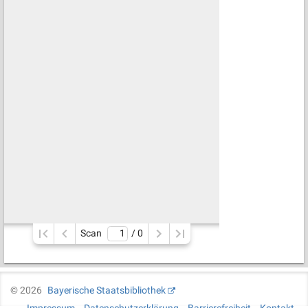
Scan
/ 
0
©
2026
Bayerische Staatsbibliothek
Impressum
Datenschutzerklärung
Barrierefreiheit
Kontakt