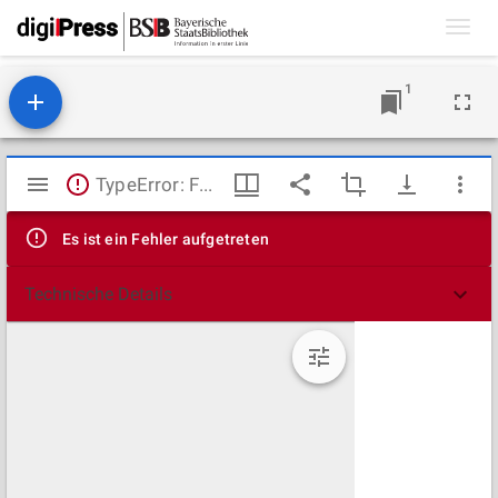
Toggl
navig
1
Mirador
TypeError: Failed to fetch
Viewer
Es ist ein Fehler aufgetreten
Technische Details