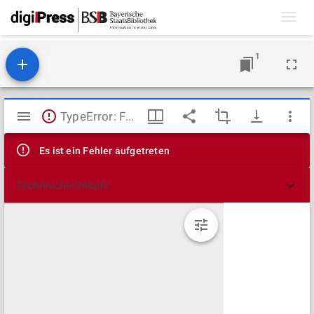
Toggl
navig
1
Mirador
TypeError: Failed to fetch
Viewer
Es ist ein Fehler aufgetreten
Technische Details