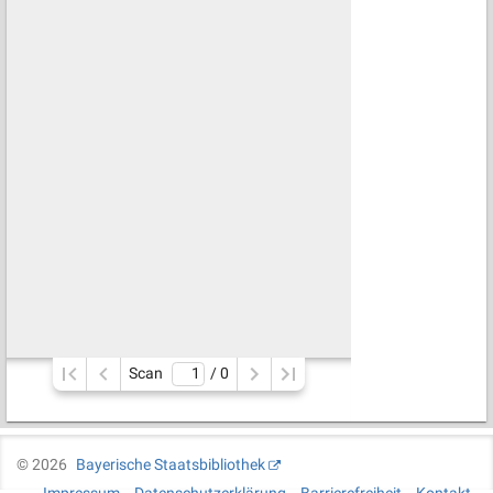
Scan
/ 
0
©
2026
Bayerische Staatsbibliothek
Impressum
Datenschutzerklärung
Barrierefreiheit
Kontakt