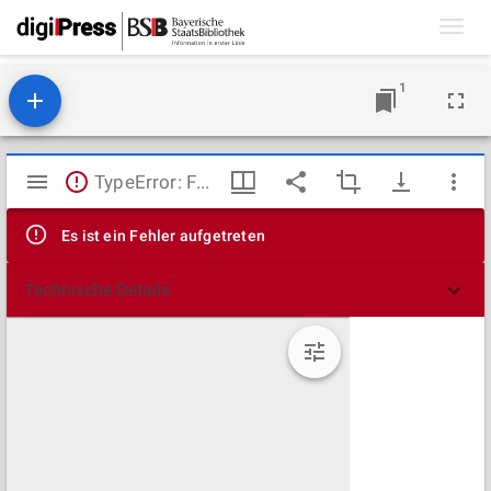
Toggl
navig
1
Mirador
TypeError: Failed to fetch
Viewer
Es ist ein Fehler aufgetreten
Technische Details