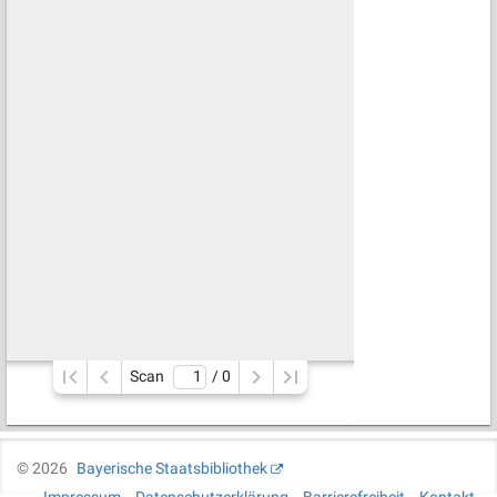
Scan
/ 
0
©
2026
Bayerische Staatsbibliothek
Impressum
Datenschutzerklärung
Barrierefreiheit
Kontakt