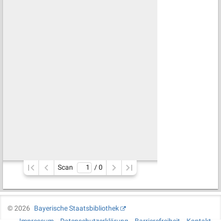
Scan
/ 
0
©
2026
Bayerische Staatsbibliothek
Impressum
Datenschutzerklärung
Barrierefreiheit
Kontakt