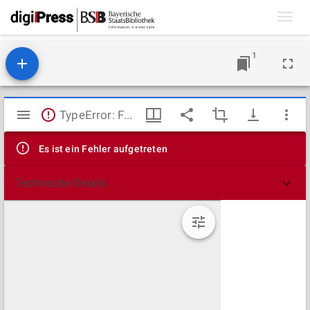
Toggl
navig
1
Mirador
TypeError: Failed to fetch
Viewer
Es ist ein Fehler aufgetreten
Technische Details