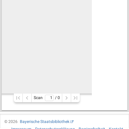
Scan
/ 
0
©
2026
Bayerische Staatsbibliothek
Impressum
Datenschutzerklärung
Barrierefreiheit
Kontakt