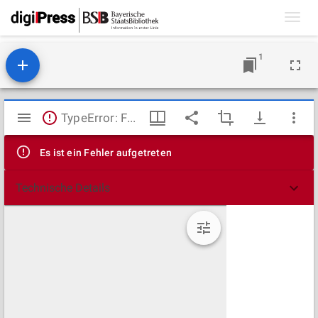
Toggl
navig
1
Mirador
TypeError: Failed to fetch
Viewer
Es ist ein Fehler aufgetreten
Technische Details