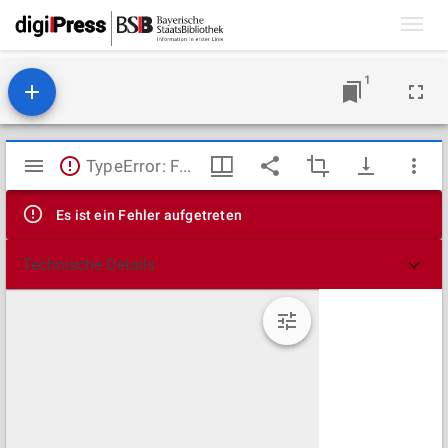
Toggl
navig
1
Mirador
TypeError: Failed to fetch
Viewer
Es ist ein Fehler aufgetreten
Technische Details