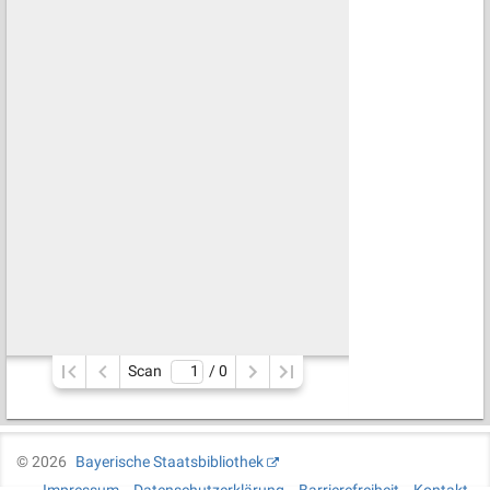
Scan
/ 
0
©
2026
Bayerische Staatsbibliothek
Impressum
Datenschutzerklärung
Barrierefreiheit
Kontakt