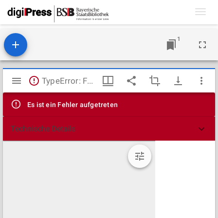
Toggl
navig
1
Mirador
TypeError: Failed to fetch
Viewer
Es ist ein Fehler aufgetreten
Technische Details