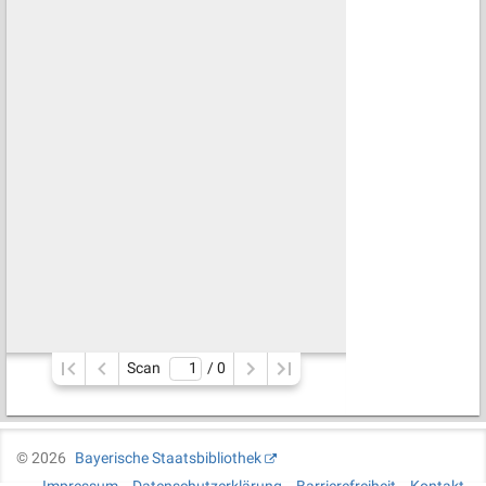
Scan
/ 
0
©
2026
Bayerische Staatsbibliothek
Impressum
Datenschutzerklärung
Barrierefreiheit
Kontakt