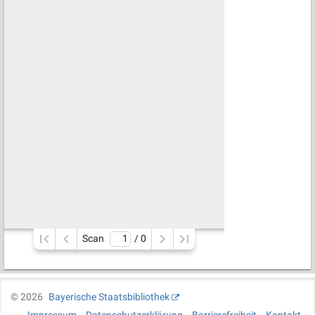
Scan
/ 
0
©
2026
Bayerische Staatsbibliothek
Impressum
Datenschutzerklärung
Barrierefreiheit
Kontakt