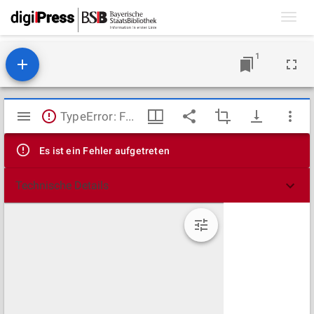
Toggl
navig
1
Mirador
TypeError: Failed to fetch
Viewer
Es ist ein Fehler aufgetreten
Technische Details