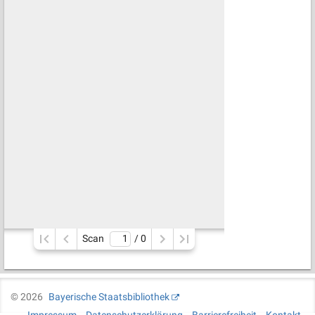
Scan
/ 
0
©
2026
Bayerische Staatsbibliothek
Impressum
Datenschutzerklärung
Barrierefreiheit
Kontakt