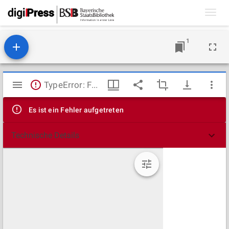
Toggl
navig
1
Mirador
TypeError: Failed to fetch
Viewer
Es ist ein Fehler aufgetreten
Technische Details