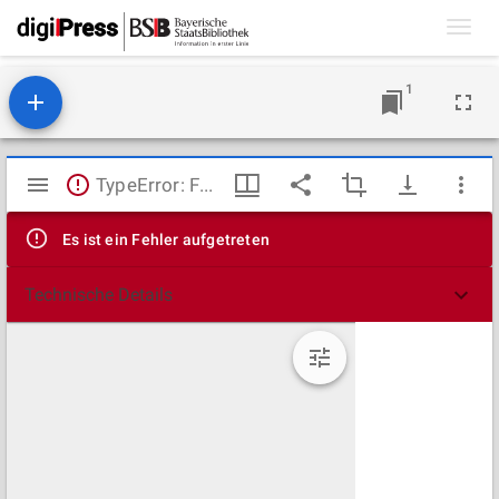
Toggl
navig
1
Mirador
TypeError: Failed to fetch
Viewer
Es ist ein Fehler aufgetreten
Technische Details