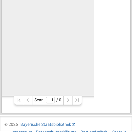
Scan
/ 
0
©
2026
Bayerische Staatsbibliothek
Impressum
Datenschutzerklärung
Barrierefreiheit
Kontakt